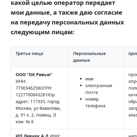
какой целью оператор передает
мои данные, а также даю согласие
на передачу персональных данных
следующим лицам:
Третье лицо
Персональные
Цел
данные
ООО “ОК Ревью”
про
имя
ИНН:
опр
электронная
7736346258ОГРН:
пол
почта
1227700843281Юр.
кач
номер
адрес: 117335, город
обр
телефона
Москва, ул Вавилова,
зап
д. 91 к. 2, помещ. II
ока
ком. № 6
ИП Левчук А.Д.
ИНН:
нап