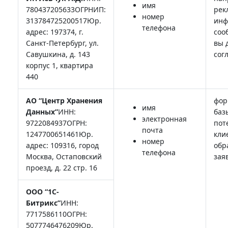
имя
780437205633ОГРНИП:
рек
номер
313784725200517Юр.
инф
телефона
адрес: 197374, г.
соо
Санкт-Петербург, ул.
вы 
Савушкина, д. 143
сог
корпус 1, квартира
440
АО “Центр Хранения
фор
имя
Данных”
ИНН:
баз
электронная
9722084937ОГРН:
пот
почта
1247700651461Юр.
кли
номер
адрес: 109316, город
обр
телефона
Москва, Остаповский
зая
проезд, д. 22 стр. 16
ООО “1С-
Битрикс”
ИНН:
7717586110ОГРН:
5077746476209Юр.