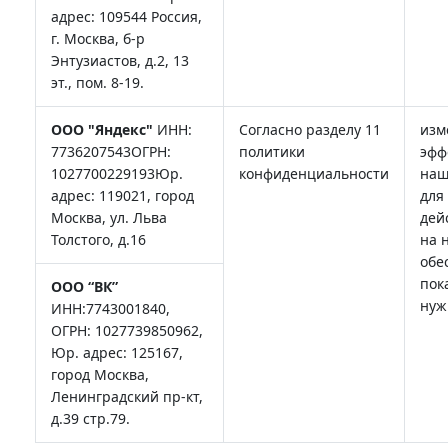
адрес: ​​109544 Россия,
г. Москва, б-р
Энтузиастов, д.2, 13
эт., пом. 8-19.
ООО "Яндекс"
ИНН:
Согласно разделу 11
изм
7736207543ОГРН:
политики
эфф
1027700229193Юр.
конфиденциальности
наш
адрес: 119021, город
для
Москва, ул. Льва
дей
Толстого, д.16
на 
обе
пок
ООО “ВК”
нуж
ИНН:7743001840,
ОГРН: 1027739850962,
Юр. адрес: 125167,
город Москва,
Ленинградский пр-кт,
д.39 стр.79.